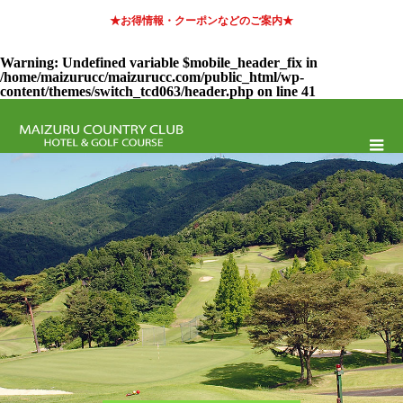
★お得情報・クーポンなどのご案内★
Warning
: Undefined variable $mobile_header_fix in
/home/maizurucc/maizurucc.com/public_html/wp-
content/themes/switch_tcd063/header.php
on line
41