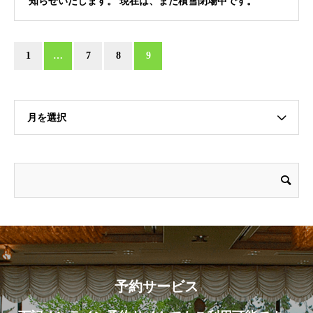
知らせいたします。 現在は、まだ積雪閉場中です。
1
…
7
8
9
月を選択
予約サービス