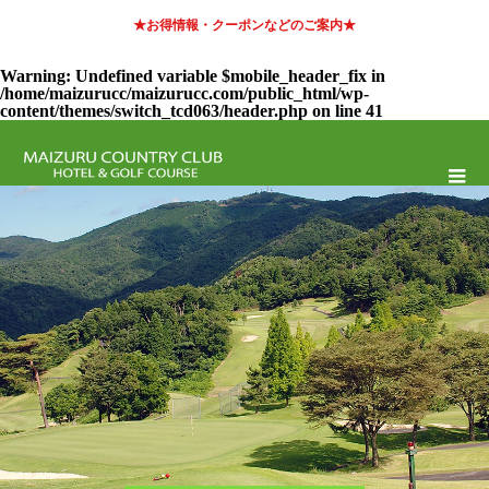
★お得情報・クーポンなどのご案内★
Warning
: Undefined variable $mobile_header_fix in
/home/maizurucc/maizurucc.com/public_html/wp-
content/themes/switch_tcd063/header.php
on line
41