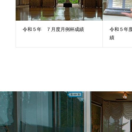
令和５年 ７月度月例杯成績
令和５年
績