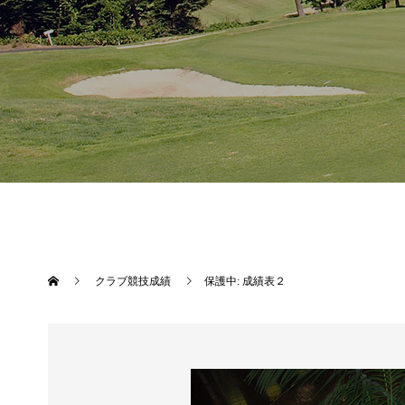
クラブ競技成績
保護中: 成績表２