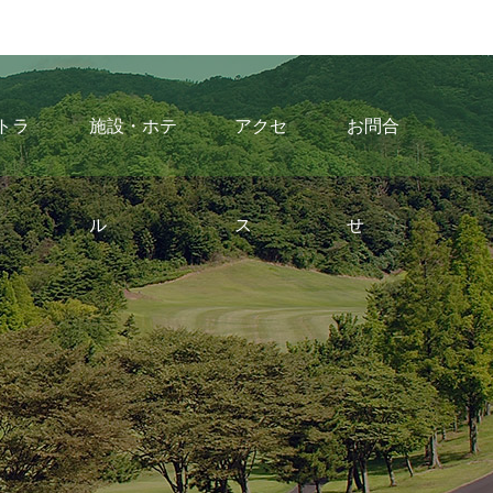
トラ
施設・ホテ
アクセ
お問合
ル
ス
せ