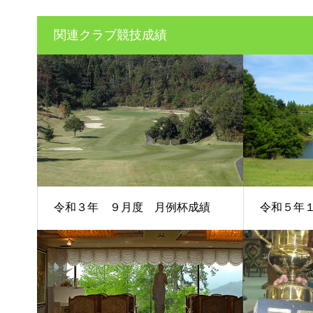
関連クラブ競技成績
令和３年 ９月度 月例杯成績
令和５年