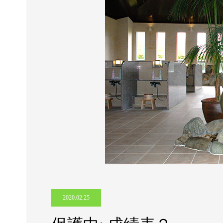
2020.02.25