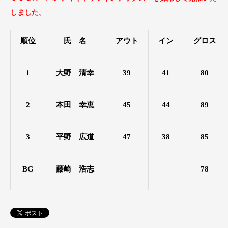
しました。
順位
氏 名
アウト
イン
グロス
1
大野 清幸
39
41
80
2
本田 幸恵
45
44
89
3
平野 広道
47
38
85
BG
藤崎 浩志
78