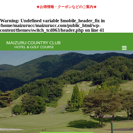
★お得情報・クーポンなどのご案内★
Warning
: Undefined variable $mobile_header_fix in
/home/maizurucc/maizurucc.com/public_html/wp-
content/themes/switch_tcd063/header.php
on line
41