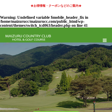
★お得情報・クーポンなどのご案内★
Warning
: Undefined variable $mobile_header_fix in
/home/maizurucc/maizurucc.com/public_html/wp-
content/themes/switch_tcd063/header.php
on line
41